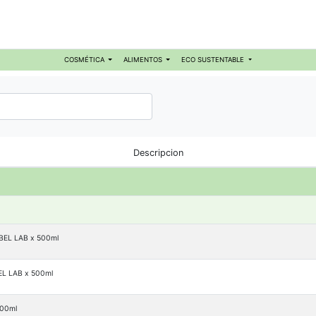
COSMÉTICA
ALIMENTOS
ECO SUSTENTABLE
Descripcion
EL LAB x 500ml
 LAB x 500ml
00ml