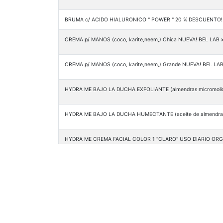
BRUMA c/ ACIDO HIALURONICO " POWER " 20 % DESCUENTO!!!
CREMA p/ MANOS (coco, karite,neem,) Chica NUEVA! BEL LAB 
CREMA p/ MANOS (coco, karite,neem,) Grande NUEVA! BEL LAB
HYDRA ME BAJO LA DUCHA EXFOLIANTE (almendras micromolid
HYDRA ME BAJO LA DUCHA HUMECTANTE (aceite de almendras
HYDRA ME CREMA FACIAL COLOR 1 "CLARO" USO DIARIO ORGA
HYDRA ME CREMA FACIAL COLOR 2 "MEDIO" USO DIARIO ORGA
HYDRA ME CREMA FACIAL COLOR 3 "OSCURO" USO DIARIO ORG
HYDRA ME CREMA FACIAL USO DIARIO ORGANICO c/ dto BEL L